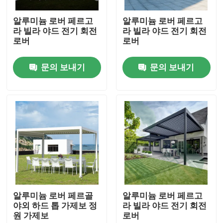
알루미늄 로버 페르고
알루미늄 로버 페르고
공장 여행
라 빌라 야드 전기 회전
라 빌라 야드 전기 회전
로버
로버
품질 관리
문의 보내기
문의 보내기
연락주세요
뉴스
인용문을 요구하세요
알루미늄 옥외테라스 담쟁이 등으로 덮인 정자
알루미늄 로버 페르골
알루미늄 로버 페르고
야외 하드 톱 가제보 정
라 빌라 야드 전기 회전
원 가제보
로버
알루미늄 지붕창 담쟁이 등으로 덮인 정자