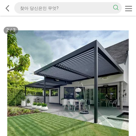
2
/
3