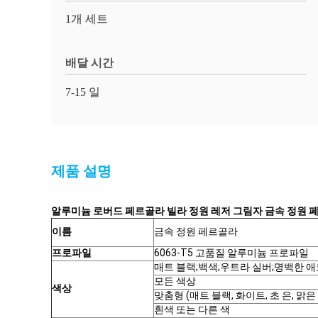
1개 세트
배달 시간
7-15 일
제품 설명
알루미늄 로버드 페르골라 빌라 정원 레저 그림자 금속 정원 
이름
금속 정원 페르골라
프로파일
6063-T5 고품질 알루미늄 프로파일
매트 블랙;백색;우트라 실버;명백한 
모든 색상
색상
맞춤형 (매트 블랙, 화이트, 초 은, 맑
흰색 또는 다른 색