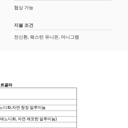
협상 가능
지불 조건
전신환, 웨스턴 유니온, 머니그램
페르골라
애노디화;자연 청정 알루미늄
은 애노디화, 자연 깨끗한 알루미늄)