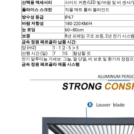
선택용 액세서리
사이드 커튼/LED 빛/바람 및 비 센서/
플라이스 스크린
직물 매트 롤러 블라인드
방수성 등급
IP67
바람 저항성
180-220 KM/H
눈 로딩
60~80cm
보증
8년 프레임 구조 보증, 2년 전기 시스템
금속 정원 페르골라 납품 시간:
양 (m2)
1 - 1
2 - 5
> 5
선행 시간 (일)
협상할 것
7
15
전기 알루미늄 가세보: 그늘, 열 단열, 비 보호 및 환기의 장
금속 정원 페르골라 제품 시스템