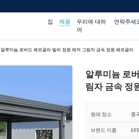
집
제품
우리에 대하
연락주세
여
알루미늄 로버드 페르골라 빌라 정원 레저 그림자 금속 정원 페르골라
알루미늄 로버
림자 금속 정
원래 장소
중
브랜드 이름
EF