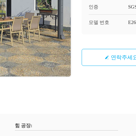
인증
SG
모델 번호
E26
연락주세
힘 공장: