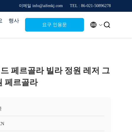
이메일 info@aifenkj.com
TEL : 86-021-50896278
요
행사


요구 인용문
드 페르골라 빌라 정원 레저 그
원 페르골라
국
EN