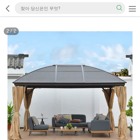
2
/
2