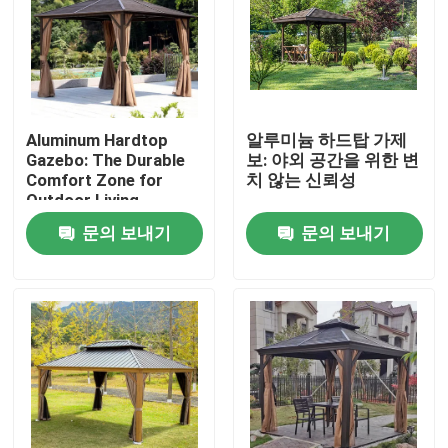
Aluminum Hardtop
알루미늄 하드탑 가제
Gazebo: The Durable
보: 야외 공간을 위한 변
Comfort Zone for
치 않는 신뢰성
Outdoor Living
문의 보내기
문의 보내기
집
제품
우리에 대하여