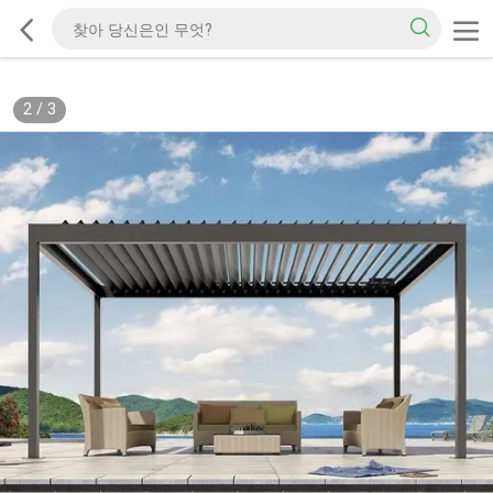
2
/
3