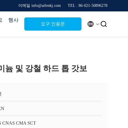
이메일 info@aifenkj.com
TEL : 86-021-50896278
요
행사


요구 인용문
 알루미늄 및 강철 하드 톱 갓보
국
EN
S CNAS CMA SCT