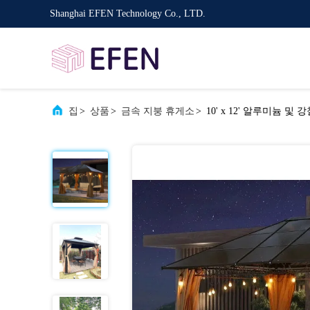
Shanghai EFEN Technology Co., LTD.
집
>
상품
>
금속 지붕 휴게소
>
10' x 12' 알루미늄 및