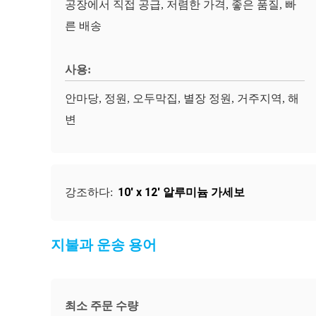
공장에서 직접 공급, 저렴한 가격, 좋은 품질, 빠
른 배송
사용:
안마당, 정원, 오두막집, 별장 정원, 거주지역, 해
변
10' x 12' 알루미늄 가세보
강조하다:
지불과 운송 용어
최소 주문 수량