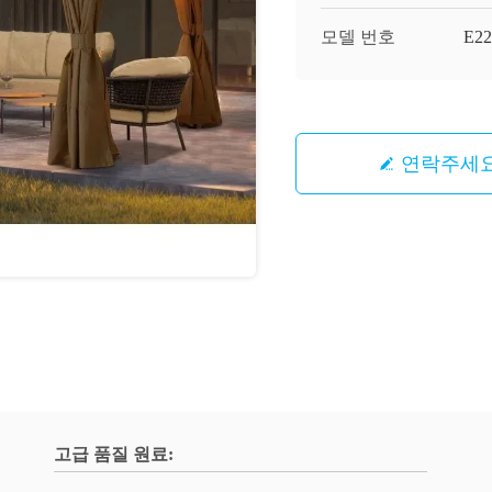
모델 번호
E22
연락주세
고급 품질 원료: