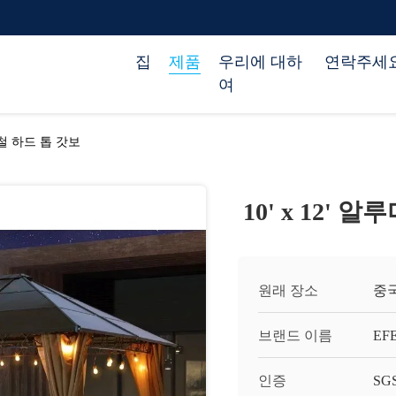
집
제품
우리에 대하
연락주세
여
 강철 하드 톱 갓보
10' x 12'
원래 장소
중
브랜드 이름
EF
인증
SG