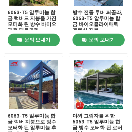
6063-T5 알루미늄 합
방수 전동 루버 퍼골라,
공장 여행
금 럭버드 지붕을 가진
6063-T5 알루미늄 합
모터화 된 방수 바이오
금 바이오클라이매틱
기후 페르골라
개폐식 지붕
품질 관리
문의 보내기
문의 보내기
연락주세요
뉴스
인용문을 요구하세요
알루미늄 옥외테라스 담쟁이 등으로 덮인 정자
6063-T5 알루미늄 합
야외 그림자를 위한
금 럭버 지붕으로 방수
6063-T5 알루미늄 합
모터화 된 알루미늄 후
금 방수 모터화 된 로버
알루미늄 지붕창 담쟁이 등으로 덮인 정자