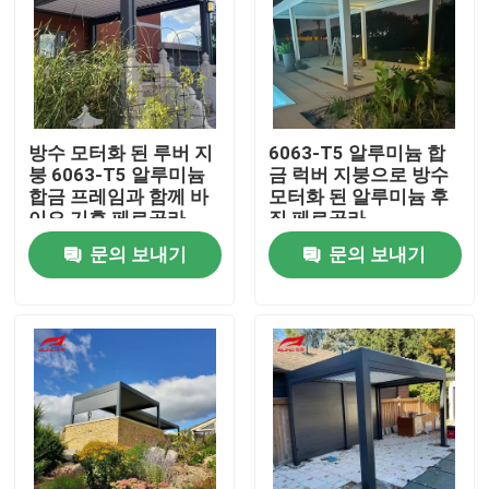
방수 모터화 된 루버 지
6063-T5 알루미늄 합
붕 6063-T5 알루미늄
금 럭버 지붕으로 방수
합금 프레임과 함께 바
모터화 된 알루미늄 후
이오 기후 페르골라
집 페르골라
문의 보내기
문의 보내기
집
제품
우리에 대하여