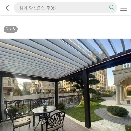
2
/
6