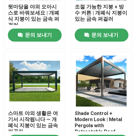
뒷마당을 야외 오아시
조절 가능한 지붕 + 방
스로 바꿔보세요 | 개폐
수 커튼 | 개폐식 지붕이
공장 여행
식 지붕이 있는 금속 퍼
있는 금속 퍼걸러
걸러
문의 보내기
문의 보내기
품질 관리
연락주세요
뉴스
인용문을 요구하세요
스마트 야외 생활은 여
Shade Control +
알루미늄 옥외테라스 담쟁이 등으로 덮인 정자
기서 시작됩니다 — 개
Modern Look | Metal
폐식 지붕이 있는 금속
Pergola with
퍼골라
Retractable Roof
알루미늄 지붕창 담쟁이 등으로 덮인 정자