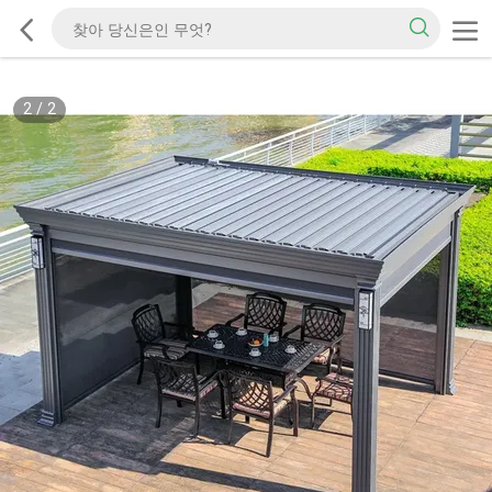
2
/
2