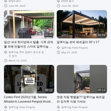
EFEN 회사
EFEN 회사
June 08, 2023
June 08, 2023
00:44
00:59
일년 내내 뒷마당에서 탈출: 가족 관계
알루미늄 로버 페르골라 30' x 17'
를 위해 만들어진 스마트 알루미늄 류
알루미늄 Patio Pergola
버드 페르골라
알루미늄 루버 담쟁이 등으로 덮
May 05, 2025
인 정자
March 10, 2025
00:12
00:14
Costco Find 2024년 5월, Sorara
정원 자동 햇볕을?? 알루미늄 페르골
Mirador의 Louvered Pergola #costco
라 잎자루 지붕 가세보
#costcofinds #pergola
알루미늄 Patio Pergola
알루미늄 Patio Pergola